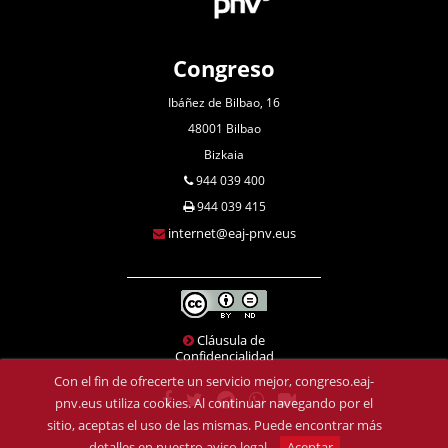
Congreso
Ibáñez de Bilbao, 16
48001 Bilbao
Bizkaia
944 039 400
944 039 415
internet@eaj-pnv.eus
Cláusula de
Confidencialidad
Con el fin de ofrecerte un servicio mejor, congreso.eaj-
pnv.eus utiliza cookies. Al continuar navegando por el
sitio, aceptas el uso de las mismas. Puede encontrar más
detalles en
nuestro aviso legal
.
Aceptar