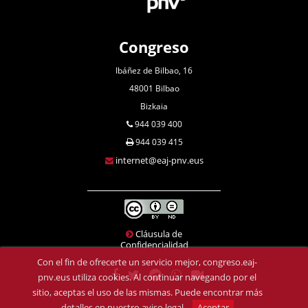
Congreso
Ibáñez de Bilbao, 16
48001 Bilbao
Bizkaia
944 039 400
944 039 415
internet@eaj-pnv.eus
Cláusula de
Confidencialidad
Con el fin de ofrecerte un servicio mejor, congreso.eaj-
pnv.eus utiliza cookies. Al continuar navegando por el
sitio, aceptas el uso de las mismas. Puede encontrar más
detalles en
nuestro aviso legal
.
Aceptar