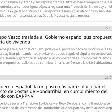
ios de Bizkaia y Araba y sus representantes jeltzales han acompañado a la 
enteria y al senador Igotz López a registrar una Proposición No de Ley en el
o que exige al Ministerio de Transportes disminuir las afecciones y habilitar 
idad de las mercancías a través de la Y vasca hasta la meseta
22/0
upo Vasco traslada al Gobierno español sus propuest
ia de vivienda
avoz jeltzale, Maribel Vaquero, pide que el próximo decreto modifique la Ley
ara agilizar planeamientos y evitar bloqueos, regule el alquiler de temporad
r el fraude y garantice el respeto a las competencias autonómicas: “Hemos
o propuestas realistas que contribuirán a hacer frente a la crisis habitaciona
21/0
bierno español da un paso más para solucionar el
icto de Costas de Hondarribia, en cumplimiento del
rdo con EAJ-PNV
sterio de para la Transición Ecológica y el Reto Demográfico ha firmado este
cesariedad de los terrenos de Hondarribia que ocupan hoy instalaciones dep