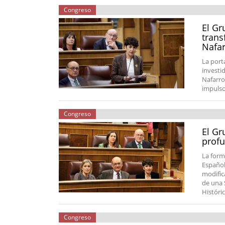
Congreso
El Gr
trans
Nafar
La port
investi
Nafarro
impulso
Congreso
El Gr
profu
La form
Español
modifica
de una 
Históric
Congreso