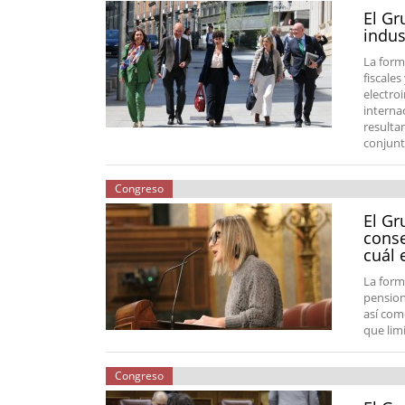
El Gr
indus
La form
fiscales
electro
interna
resulta
conjun
Congreso
El Gr
conse
cuál 
La form
pension
así com
que lim
Congreso