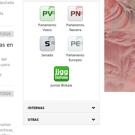
diputada
la
Parlamento
Parlamento
Vasco
Navarra
7/2026
as en
Senado
Parlamento
 del
Europeo
a para
l”
Juntas Bizkaia
7/2026
INTERNAS
OTRAS
 martes
ortivas,