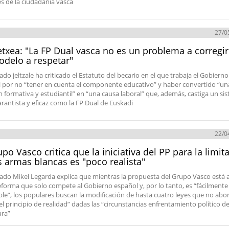
es de la ciudadanía vasca
27/0
etxea: "La FP Dual vasca no es un problema a corregir
delo a respetar"
ado jeltzale ha criticado el Estatuto del becario en el que trabaja el Gobierno
 por no “tener en cuenta el componente educativo” y haber convertido “un
n formativa y estudiantil” en “una causa laboral” que, además, castiga un si
garantista y eficaz como la FP Dual de Euskadi
22/0
upo Vasco critica que la iniciativa del PP para la limit
s armas blancas es "poco realista"
tado Mikel Legarda explica que mientras la propuesta del Grupo Vasco está
eforma que solo compete al Gobierno español y, por lo tanto, es “fácilmente
le”, los populares buscan la modificación de hasta cuatro leyes que no abo
el principio de realidad” dadas las “circunstancias enfrentamiento político de
ura”