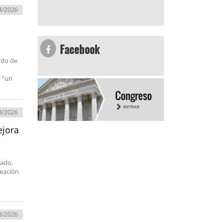
4/2026
Facebook
rdo de
y “un
3/2026
ejora
n
tado,
reación
3/2026