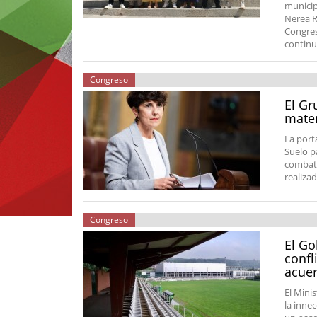
municip
Nerea R
Congres
continu
Congreso
El Gr
mater
La port
Suelo p
combati
realizad
Congreso
El Go
confl
acue
El Mini
la inne