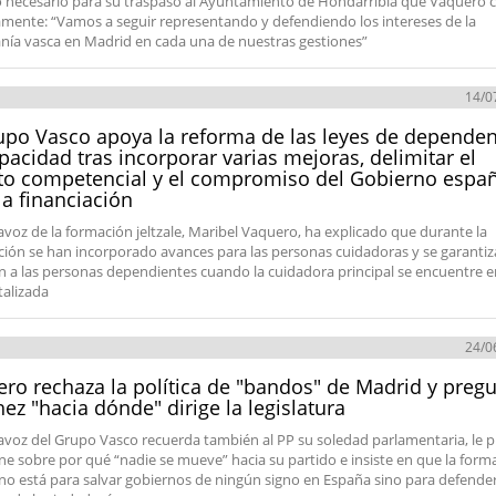
 necesario para su traspaso al Ayuntamiento de Hondarribia que Vaquero ca
amente: “Vamos a seguir representando y defendiendo los intereses de la
nía vasca en Madrid en cada una de nuestras gestiones”
14/0
upo Vasco apoya la reforma de las leyes de dependen
pacidad tras incorporar varias mejoras, delimitar el
o competencial y el compromiso del Gobierno espa
la financiación
avoz de la formación jeltzale, Maribel Vaquero, ha explicado que durante la
ción se han incorporado avances para las personas cuidadoras y se garantiza
n a las personas dependientes cuando la cuidadora principal se encuentre 
talizada
24/0
ro rechaza la política de "bandos" de Madrid y pregu
ez "hacia dónde" dirige la legislatura
avoz del Grupo Vasco recuerda también al PP su soledad parlamentaria, le 
one sobre por qué “nadie se mueve” hacia su partido e insiste en que la form
e no está para salvar gobiernos de ningún signo en España sino para defender