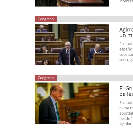
interes
Congreso
Agirr
un mo
El diput
español
cuestió
serio, 
Congreso
El Gr
de la
El dipu
a una r
abordab
desde “
legislat