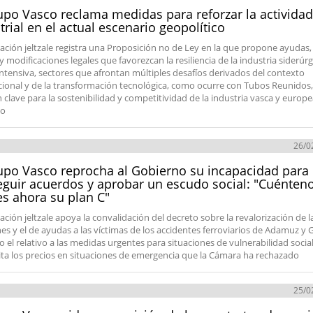
upo Vasco reclama medidas para reforzar la actividad
trial en el actual escenario geopolítico
ación jeltzale registra una Proposición no de Ley en la que propone ayudas,
 y modificaciones legales que favorezcan la resiliencia de la industria siderúrg
intensiva, sectores que afrontan múltiples desafíos derivados del contexto
cional y de la transformación tecnológica, como ocurre con Tubos Reunidos,
n clave para la sostenibilidad y competitividad de la industria vasca y europ
to
26/0
upo Vasco reprocha al Gobierno su incapacidad para
guir acuerdos y aprobar un escudo social: "Cuénten
es ahora su plan C"
ación jeltzale apoya la convalidación del decreto sobre la revalorización de l
es y el de ayudas a las víctimas de los accidentes ferroviarios de Adamuz y G
o el relativo a las medidas urgentes para situaciones de vulnerabilidad social
ita los precios en situaciones de emergencia que la Cámara ha rechazado
25/0