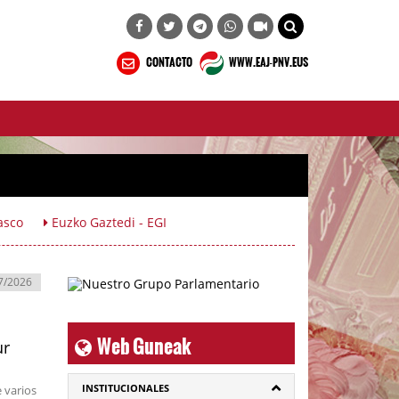
CONTACTO
WWW.EAJ-PNV.EUS
asco
Euzko Gaztedi - EGI
7/2026
Web Guneak
ur
INSTITUCIONALES
 varios