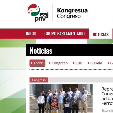
NOTICIAS
INICIO
GRUPO PARLAMENTARIO
Noticias
Todos
Congreso
EBB
Bizkaia
G
Congreso
Repre
Congr
actua
Ferro
Esta in