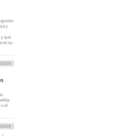
 ajustes
ica y
 y que
ea en su
2/2026
os
as
elida,
 o el
2/2026