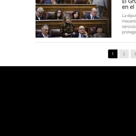
El Gr
en el
La dipu
mecanis
servici
protege
1
2