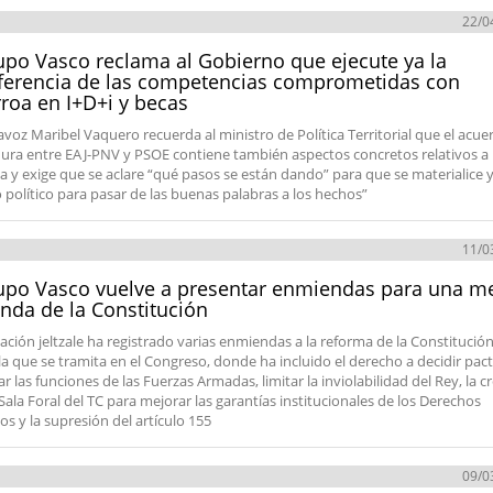
22/0
upo Vasco reclama al Gobierno que ejecute ya la
ferencia de las competencias comprometidas con
roa en I+D+i y becas
avoz Maribel Vaquero recuerda al ministro de Política Territorial que el acue
dura entre EAJ-PNV y PSOE contiene también aspectos concretos relativos a
a y exige que se aclare “qué pasos se están dando” para que se materialice 
 político para pasar de las buenas palabras a los hechos”
11/0
upo Vasco vuelve a presentar enmiendas para una m
nda de la Constitución
ación jeltzale ha registrado varias enmiendas a la reforma de la Constitució
a que se tramita en el Congreso, donde ha incluido el derecho a decidir pac
r las funciones de las Fuerzas Armadas, limitar la inviolabilidad del Rey, la c
Sala Foral del TC para mejorar las garantías institucionales de los Derechos
os y la supresión del artículo 155
09/0