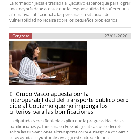
La formación jeltzale traslada al Ejecutivo español que para lograr
una mayoría debe aceptar que la responsabilidad de ofrecer una
alternativa habitacional a las personas en situación de
vulnerabilidad no recaiga sobre los pequeños propietarios
27/01/2026
Congreso
El Grupo Vasco apuesta por la
interoperabilidad del transporte público pero
pide al Gobierno que no imponga los
criterios para las bonificaciones
La diputada Nerea Renteria explica que la progresividad de las
bonificaciones ya funciona en Euskadi, y critica que el decreto
sobre las subvenciones al transporte corre el riesgo de convertir
estas ayudas coyunturales en algo estructural sin una