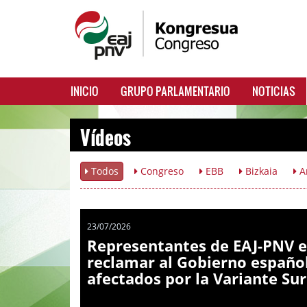
INICIO
GRUPO PARLAMENTARIO
NOTICIAS
Vídeos
Todos
Congreso
EBB
Bizkaia
A
23/07/2026
Representantes de EAJ-PNV e
reclamar al Gobierno español
afectados por la Variante Sur