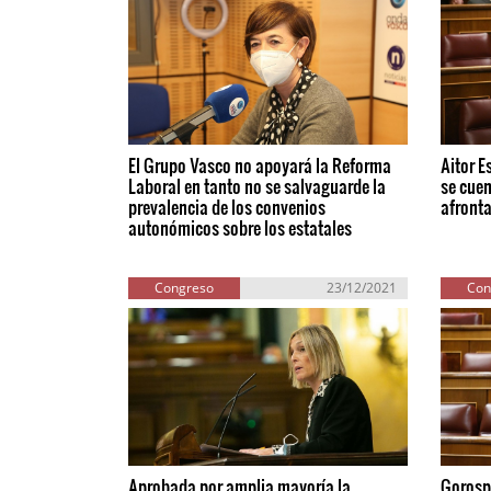
El Grupo Vasco no apoyará la Reforma
Aitor E
Laboral en tanto no se salvaguarde la
se cue
prevalencia de los convenios
afronta
autonómicos sobre los estatales
Congreso
23/12/2021
Con
Aprobada por amplia mayoría la
Gorospe