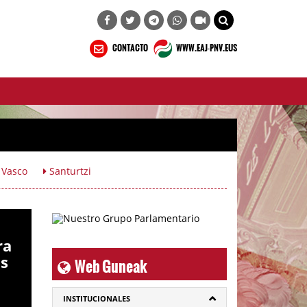
CONTACTO
WWW.EAJ-PNV.EUS
 Vasco
Santurtzi
ra
Web Guneak
os
INSTITUCIONALES