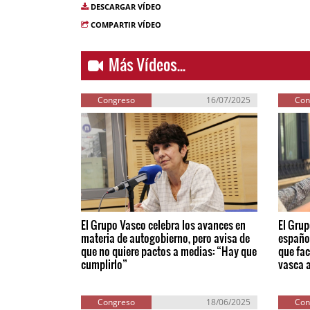
DESCARGAR VÍDEO
COMPARTIR VÍDEO
Más Vídeos...
Congreso
16/07/2025
Con
El Grupo Vasco celebra los avances en
El Grup
materia de autogobierno, pero avisa de
españo
que no quiere pactos a medias: “Hay que
que fac
cumplirlo”
vasca a
Congreso
18/06/2025
Con