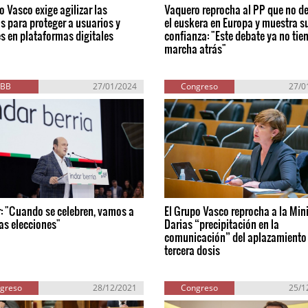
o Vasco exige agilizar las
Vaquero reprocha al PP que no d
 para proteger a usuarios y
el euskera en Europa y muestra s
s en plataformas digitales
confianza: "Este debate ya no tie
marcha atrás"
EBB
27/01/2024
Congreso
27/0
: "Cuando se celebren, vamos a
El Grupo Vasco reprocha a la Min
as elecciones"
Darias “precipitación en la
comunicación” del aplazamiento 
tercera dosis
greso
28/12/2021
Congreso
25/1