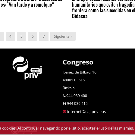
os: "Van tarde y a remolque“
humanitarios que eviten tragedia
frontera como las sucedidas en el
Bidasoa
3
4
5
6
7
Siguiente »
Congreso
Ibáñez de Bilbao, 16
48001 Bilbao
Bizkaia
944 039 400
944 039 415
internet@eaj-pnv.eus
Cláusula de Confidencialidad
iza cookies. Al continuar navegando por el sitio, aceptas el uso de las misma