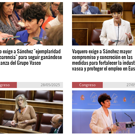
o exige a Sánchez "ejemplaridad
Vaquero exige a Sánchez mayor
sparencia" para seguir ganándose
compromiso y concreción en las
ianza del Grupo Vasco
medidas para fortalecer la indust
vasca y proteger el empleo en Eu
greso
28/05/2025
Congreso
27/0