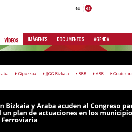
eu
es
VÍDEOS
IMÁGENES
DOCUMENTOS
AGENDA
raba
Gipuzkoa
JJGG Bizkaia
BBB
ABB
Gobierno
n Bizkaia y Araba acuden al Congreso pa
 un plan de actuaciones en los municipi
 Ferroviaria