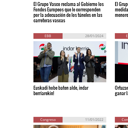
El Grupo Vasco reclama al Gobierno los
El Grup
Fondos Europeos que le corresponden
medidas
por la adecuación de los túneles en las
menore
carreteras vascas
EBB
28/01/2024
Euskadi hobe baten alde, indar
Ortuzar
berriarekin!
ganar l
Congreso
11/01/2022
Con