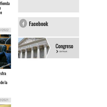
efienda
u
ne
Facebook
1/2022
istra
de la
2/2021