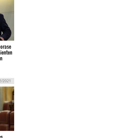
norase
sienten
en
2/2021
es