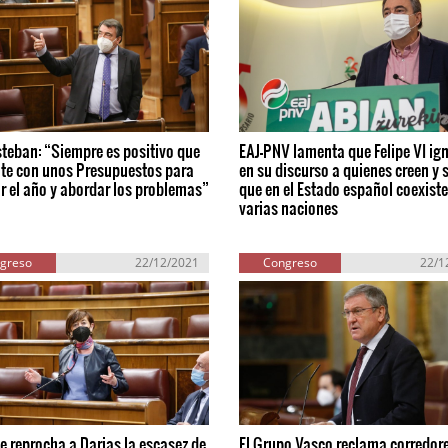
steban: “Siempre es positivo que
EAJ-PNV lamenta que Felipe VI ig
nte con unos Presupuestos para
en su discurso a quienes creen y 
r el año y abordar los problemas”
que en el Estado español coexist
varias naciones
greso
22/12/2021
Congreso
22/1
 reprocha a Darias la escasez de
El Grupo Vasco reclama corredor