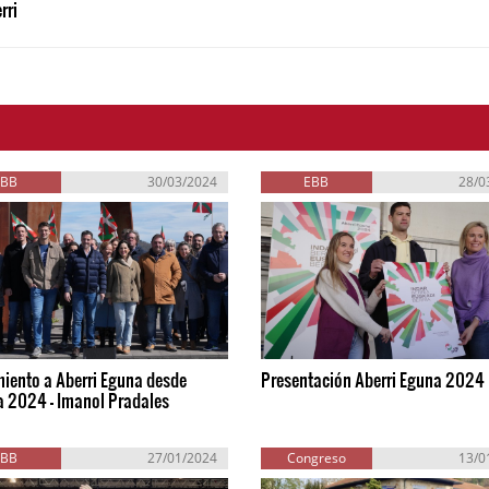
rri
EBB
30/03/2024
EBB
28/0
iento a Aberri Eguna desde
Presentación Aberri Eguna 2024
a 2024 - Imanol Pradales
EBB
27/01/2024
Congreso
13/0