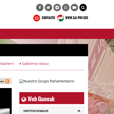
CONTACTO
WWW.EAJ-PNV.EUS
karterri
Gobierno Vasco
man
Web Guneak
INSTITUCIONALES