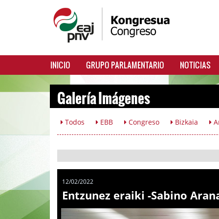
INICIO
GRUPO PARLAMENTARIO
NOTICIAS
Galería Imágenes
Todos
EBB
Congreso
Bizkaia
A
12/02/2022
Entzunez eraiki -Sabino Aran