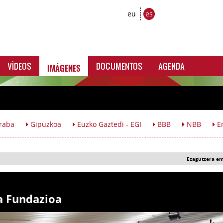
eu
es
IMÁGENES
VÍDEOS
DOCUMENTOS
AGENDA
raba
Gipuzkoa
Euzko Gaztedi - EGI
BBB
NBB
En
Ezagutzera e
a Fundazioa