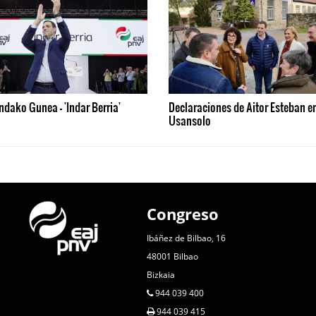
ndako Gunea - 'Indar Berria'
Declaraciones de Aitor Esteban e
Usansolo
Congreso
Ibáñez de Bilbao, 16
48001 Bilbao
Bizkaia
944 039 400
944 039 415