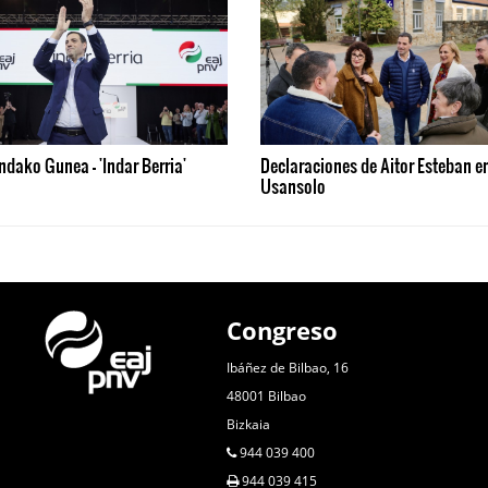
ndako Gunea - 'Indar Berria'
Declaraciones de Aitor Esteban e
Usansolo
Congreso
Ibáñez de Bilbao, 16
48001 Bilbao
Bizkaia
944 039 400
944 039 415