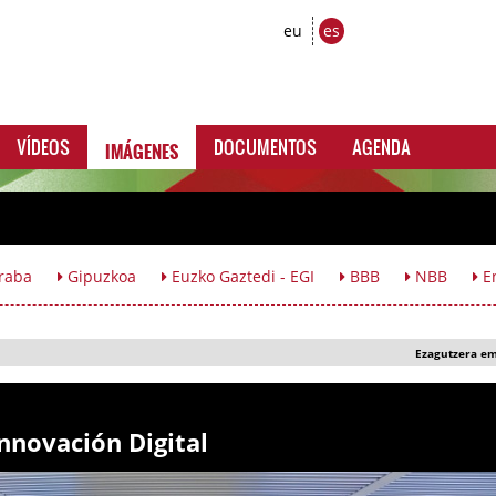
eu
es
IMÁGENES
VÍDEOS
DOCUMENTOS
AGENDA
raba
Gipuzkoa
Euzko Gaztedi - EGI
BBB
NBB
En
Ezagutzera e
Innovación Digital