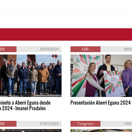
EBB
30/03/2024
EBB
28/0
iento a Aberri Eguna desde
Presentación Aberri Eguna 2024
a 2024 - Imanol Pradales
EBB
27/01/2024
Congreso
13/0