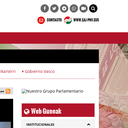
CONTACTO
WWW.EAJ-PNV.EUS
karterri
Gobierno Vasco
man
Web Guneak
INSTITUCIONALES