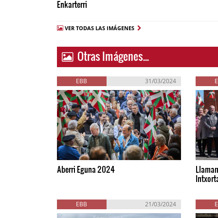
Enkarterri
VER TODAS LAS IMÁGENES
Otras Imágenes...
EBB
31/03/2024
Aberri Eguna 2024
Llamam
Intxort
EBB
21/03/2024