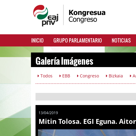
INICIO
GRUPO PARLAMENTARIO
NOTICIAS
Galería Imágenes
Todos
EBB
Congreso
Bizkaia
A
13/04/2019
Mitin Tolosa. EGI Eguna. Aito