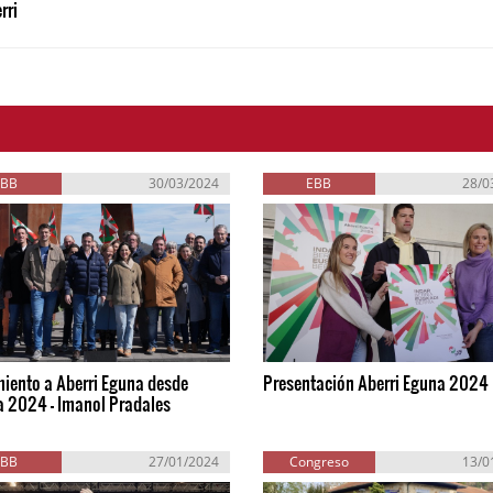
rri
EBB
30/03/2024
EBB
28/0
iento a Aberri Eguna desde
Presentación Aberri Eguna 2024
a 2024 - Imanol Pradales
EBB
27/01/2024
Congreso
13/0