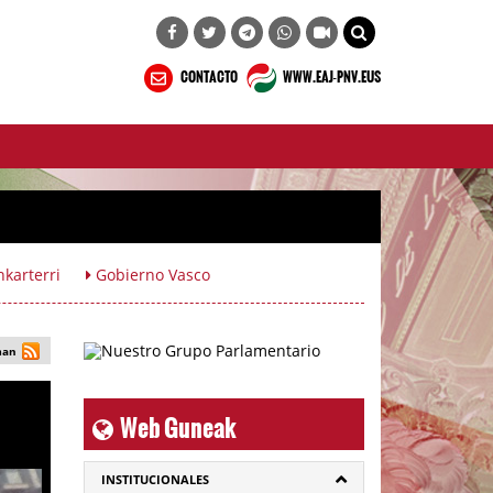
CONTACTO
WWW.EAJ-PNV.EUS
karterri
Gobierno Vasco
man
Web Guneak
INSTITUCIONALES