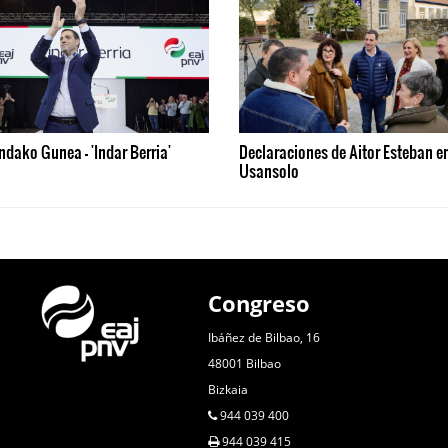
ndako Gunea - 'Indar Berria'
Declaraciones de Aitor Esteban e
Usansolo
Congreso
Ibáñez de Bilbao, 16
48001 Bilbao
Bizkaia
944 039 400
944 039 415