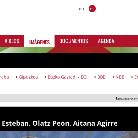
eu
es
IMÁGENES
VÍDEOS
DOCUMENTOS
AGENDA
raba
Gipuzkoa
Euzko Gaztedi - EGI
BBB
NBB
En
Ezagutzera e
r Esteban, Olatz Peon, Aitana Agirre