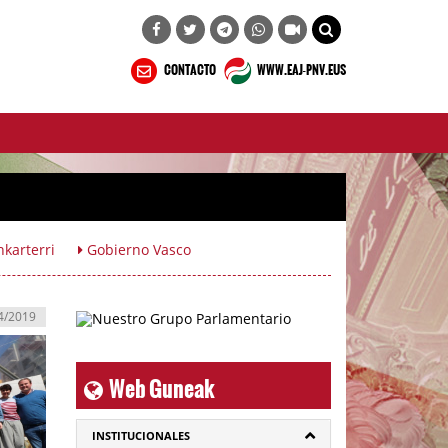
CONTACTO
WWW.EAJ-PNV.EUS
karterri
Gobierno Vasco
4/2019
Web Guneak
INSTITUCIONALES