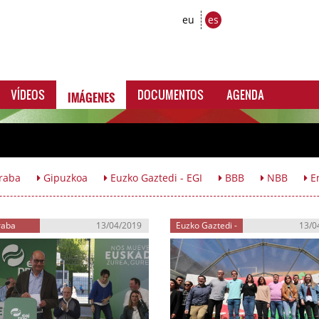
eu
es
IMÁGENES
VÍDEOS
DOCUMENTOS
AGENDA
raba
Gipuzkoa
Euzko Gaztedi - EGI
BBB
NBB
En
raba
13/04/2019
Euzko Gaztedi -
13/0
EGI