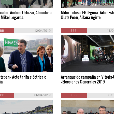
audio. Andoni Ortuzar, Almudena
Mitin Tolosa. EGI Eguna. Aitor Es
 Mikel Legarda.
Olatz Peon, Aitana Agirre
EBB
12/04/2019
EBB
11/0
steban - Acto tarifa eléctrica e
Arranque de campaña en Vitoria-
ia
- Elecciones Generales 2019
BBB
06/04/2019
EBB
30/0