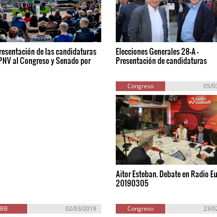
resentación de las candidaturas
Elecciones Generales 28-A -
-PNV al Congreso y Senado por
Presentación de candidaturas
a
Congreso
05/0
Aitor Esteban. Debate en Radio E
20190305
EBB
02/03/2019
Congreso
23/0