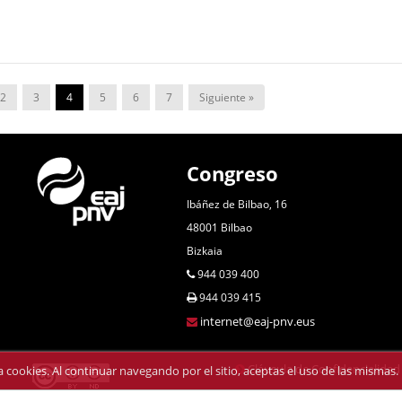
2
3
4
5
6
7
Siguiente »
Congreso
Ibáñez de Bilbao, 16
48001 Bilbao
Bizkaia
944 039 400
944 039 415
internet@eaj-pnv.eus
Cláusula de Confidencialidad
iza cookies. Al continuar navegando por el sitio, aceptas el uso de las misma