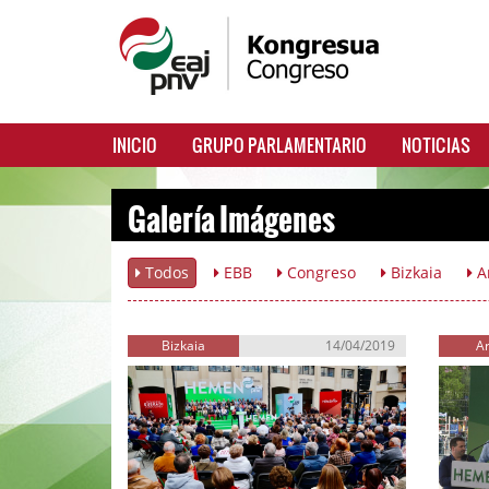
INICIO
GRUPO PARLAMENTARIO
NOTICIAS
Galería Imágenes
Todos
EBB
Congreso
Bizkaia
A
Bizkaia
14/04/2019
A