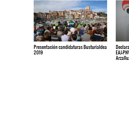
Presentación candidaturas Busturialdea
Declar
2019
EAJ-PNV
Arzallu