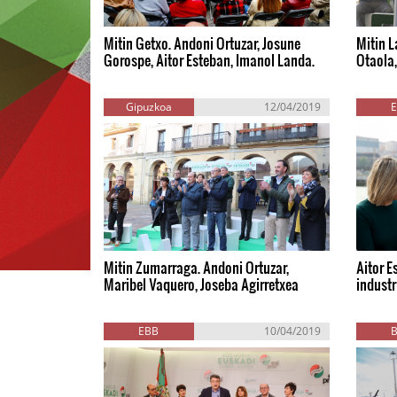
Mitin Getxo. Andoni Ortuzar, Josune
Mitin L
Gorospe, Aitor Esteban, Imanol Landa.
Otaola,
Gipuzkoa
12/04/2019
Mitin Zumarraga. Andoni Ortuzar,
Aitor E
Maribel Vaquero, Joseba Agirretxea
industr
EBB
10/04/2019