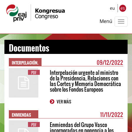
eu
es
Menú
Documentos
INTERPELACIÓN.
09/12/2022
Interpelación urgente al ministro
PDF
de la Presidencia, Relaciones con
las Cortes y Memoria Democrática
sobre los Fondos Europeos
VER MÁS
ENMIENDAS
11/11/2022
Enmiendas del Grupo Vasco
PDF
incorporadas en ponencia a los