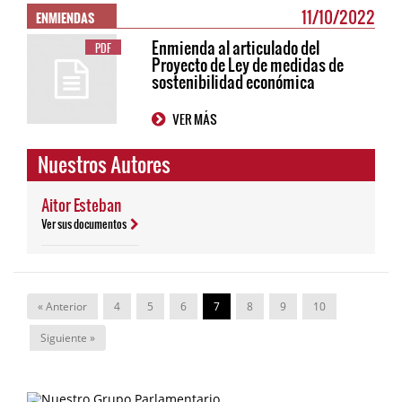
ENMIENDAS
11/10/2022
Enmienda al articulado del
PDF
Proyecto de Ley de medidas de
sostenibilidad económica
VER MÁS
Nuestros Autores
Aitor Esteban
Ver sus documentos
« Anterior
4
5
6
7
8
9
10
Siguiente »